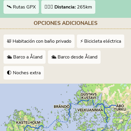
🛰 Rutas GPX
🚴🏻‍♂️
Distancia:
265km
OPCIONES ADICIONALES
🛀 Habitación con baño privado
⚡️ Bicicleta eléctrica
🛳 Barco a Åland
🛳 Barco desde Åland
🌓 Noches extra