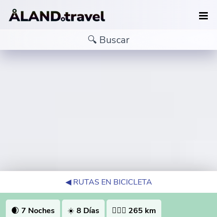
◀︎ RUTAS EN BICICLETA
🌒
7 Noches
☀️
8 Días
🚴🏻‍♀️
265 km