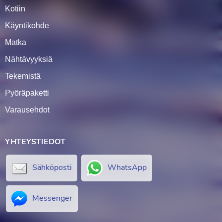
Kotiin
Käyntikohde
Matka
Nähtävyyksiä
Tekemistä
Pyöräpaketti
Varausehdot
YHTEYSTIEDOT
Sähköposti
WhatsApp
Messenger