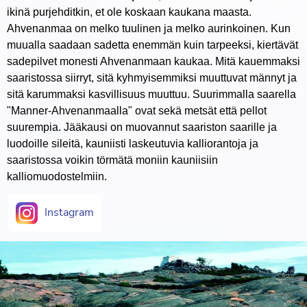
ikinä purjehditkin, et ole koskaan kaukana maasta.
Ahvenanmaa on melko tuulinen ja melko aurinkoinen. Kun
muualla saadaan sadetta enemmän kuin tarpeeksi, kiertävät
sadepilvet monesti Ahvenanmaan kaukaa. Mitä kauemmaksi
saaristossa siirryt, sitä kyhmyisemmiksi muuttuvat männyt ja
sitä karummaksi kasvillisuus muuttuu. Suurimmalla saarella
"Manner-Ahvenanmaalla" ovat sekä metsät että pellot
suurempia. Jääkausi on muovannut saariston saarille ja
luodoille sileitä, kauniisti laskeutuvia kalliorantoja ja
saaristossa voikin törmätä moniin kauniisiin
kalliomuodostelmiin.
Instagram