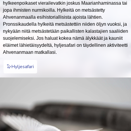
hylkeenpoikaset vierailevatkin joskus Maarianhaminassa tai
jopa ihmisten nurmikoilla. Hylkeitä on metsästetty
Ahvenanmaalla esihistoriallisista ajoista lähtien.
Pronssikaudella hylkeitä metsästettiin niiden öljyn vuoksi, ja
nykyään niitä metsästetään paikallisten kalastajien saaliiden
suojelemiseksi. Jos haluat kokea nämä älykkäät ja kauniit
eläimet lähietäisyydeltä, hyljesafari on täydellinen aktiviteetti
Ahvenanmaan matkallasi.
🦭Hyljesafari