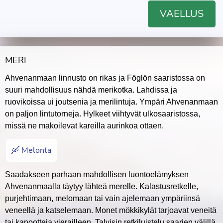
VAELLUS
MERI
Ahvenanmaan linnusto on rikas ja Föglön saaristossa on
suuri mahdollisuus nähdä merikotka. Lahdissa ja
ruovikoissa ui joutsenia ja merilintuja. Ympäri Ahvenanmaan
on paljon lintutorneja. Hylkeet viihtyvät ulkosaaristossa,
missä ne makoilevat kareilla aurinkoa ottaen.
🛶 Melonta
Saadakseen parhaan mahdollisen luontoelämyksen
Ahvenanmaalla täytyy lähteä merelle. Kalastusretkelle,
purjehtimaan, melomaan tai vain ajelemaan ympäriinsä
veneellä ja katselemaan. Monet mökkikylät tarjoavat veneitä
tai kanootteja vierailleen. Talvisin retkiluistelu saarien välillä