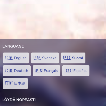
LANGUAGE
🇬🇧 English
🇸🇪 Svenska
🇫🇮 Suomi
🇩🇪 Deutsch
🇫🇷 Français
🇪🇸 Español
🇯🇵 日本語
LÖYDÄ NOPEASTI