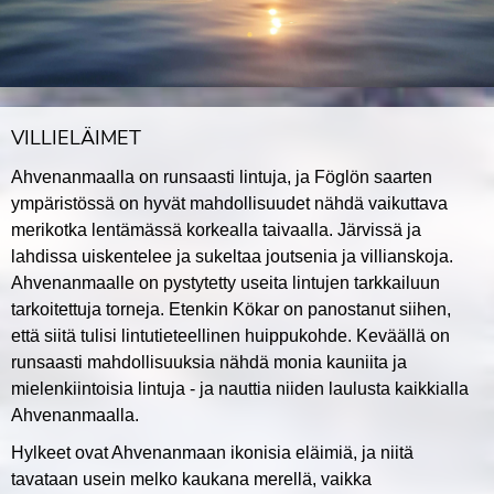
VILLIELÄIMET
Ahvenanmaalla on runsaasti lintuja, ja Föglön saarten
ympäristössä on hyvät mahdollisuudet nähdä vaikuttava
merikotka lentämässä korkealla taivaalla. Järvissä ja
lahdissa uiskentelee ja sukeltaa joutsenia ja villianskoja.
Ahvenanmaalle on pystytetty useita lintujen tarkkailuun
tarkoitettuja torneja. Etenkin Kökar on panostanut siihen,
että siitä tulisi lintutieteellinen huippukohde. Keväällä on
runsaasti mahdollisuuksia nähdä monia kauniita ja
mielenkiintoisia lintuja - ja nauttia niiden laulusta kaikkialla
Ahvenanmaalla.
Hylkeet ovat Ahvenanmaan ikonisia eläimiä, ja niitä
tavataan usein melko kaukana merellä, vaikka