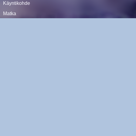
Käyntikohde
Matka
Nähtävyyksiä
Tekemistä
Pyöräpaketti
Varausehdot
YHTEYSTIEDOT
Sähköposti
WhatsApp
Messenger
TIETOA MEISTÄ