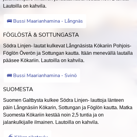
Lautoilla on kahvila.
🚌 Bussi Maarianhamina - Långnäs
FÖGLÖSTÄ & SOTTUNGASTA
Södra Linjen- lautat kulkevat Långnäsista Kökariin Pohjois-
Föglön Överön ja Sottungan kautta. Itään menevällä lautalla
pääsee Kökariin. Lautoilla on kahvila.
🚌 Bussi Maarianhamina - Svinö
SUOMESTA
Suomen Galtbysta kulkee Södra Linjen- lauttoja länteen
päin Långnäsiin Kökarin, Sottungan ja Föglön kautta. Matka
Suomesta Kökariin kestää noin 2,5 tuntia ja on
jalankulkijalle ilmainen. Lautoilla on kahvila.