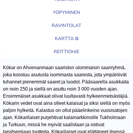
YÖPYMINEN
RAVINTOLAT
KARTTA ⧉
REITTIOHJE
Kökar on Ahvenanmaan saariston ulommaisin saariryhmä,
joka koostuu asutusta isommasta saaresta, jota ympäröivät
tuhannet pienemmät saaret ja luodot. Pääsaarella asukkaita
on noin 250 ja siellä on asuttu noin 3 000 vuoden ajan.
Ensimmäiset asukkaat olivat luultavasti hylkeenmetsästäjiä.
Kökarin vedet ovat aina olleet kalaisat ja siksi siellä on myös
paljon hylkeitä. Kalastus on ollut pääelinkeino vuosisatojen
ajan. Kökarilaiset purjehtivat kalamarkkinoille Tukholmaan
ja Turkuun, missä he myivät saalistaan ja ostivat
tarvitsemiaan tuotteita. Kökarilaiset ovat elättäneet itsensä