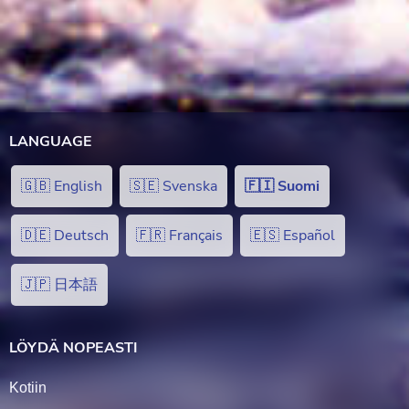
LANGUAGE
🇬🇧 English
🇸🇪 Svenska
🇫🇮 Suomi
🇩🇪 Deutsch
🇫🇷 Français
🇪🇸 Español
🇯🇵 日本語
LÖYDÄ NOPEASTI
Kotiin