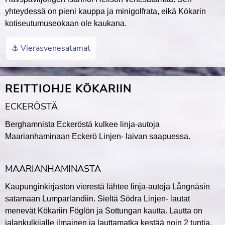
yhteydessä on pieni kauppa ja minigolfrata, eikä Kökarin
kotiseutumuseokaan ole kaukana.
⚓️ Vierasvenesatamat
REITTIOHJE KÖKARIIN
ECKERÖSTÄ
Berghamnista Eckeröstä kulkee linja-autoja
Maarianhaminaan Eckerö Linjen- laivan saapuessa.
MAARIANHAMINASTA
Kaupunginkirjaston vierestä lähtee linja-autoja Långnäsin
satamaan Lumparlandiin. Sieltä Södra Linjen- lautat
menevät Kökariin Föglön ja Sottungan kautta. Lautta on
jalankulkijalle ilmainen ja lauttamatka kestää noin 2 tuntia.