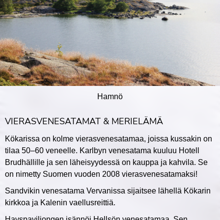
Hamnö
VIERASVENESATAMAT & MERIELÄMÄ
Kökarissa on kolme vierasvenesatamaa, joissa kussakin on
tilaa 50–60 veneelle. Karlbyn venesatama kuuluu Hotell
Brudhällille ja sen läheisyydessä on kauppa ja kahvila. Se
on nimetty Suomen vuoden 2008 vierasvenesatamaksi!
Sandvikin venesatama Vervanissa sijaitsee lähellä Kökarin
kirkkoa ja Kalenin vaellusreittiä.
Havspaviljongen isännöi Hellsön venesatamaa. Sen