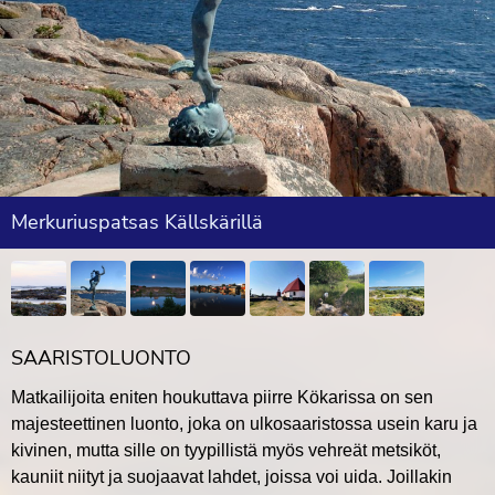
Merkuriuspatsas Källskärillä
SAARISTOLUONTO
Matkailijoita eniten houkuttava piirre Kökarissa on sen
majesteettinen luonto, joka on ulkosaaristossa usein karu ja
kivinen, mutta sille on tyypillistä myös vehreät metsiköt,
kauniit niityt ja suojaavat lahdet, joissa voi uida. Joillakin