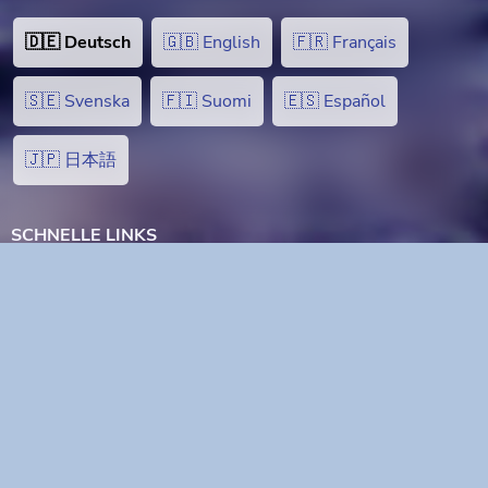
🇩🇪 Deutsch
🇬🇧 English
🇫🇷 Français
🇸🇪 Svenska
🇫🇮 Suomi
🇪🇸 Español
🇯🇵 日本語
SCHNELLE LINKS
Startseite
Inseln
Radfahren Ferien
Attraktionen
Aktivitäten
Buchungsbedingungen