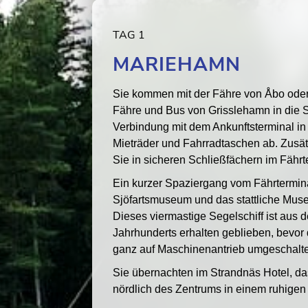
TAG 1
MARIEHAMN
Sie kommen mit der Fähre von Åbo ode
Fähre und Bus von Grisslehamn in die S
Verbindung mit dem Ankunftsterminal in
Mieträder und Fahrradtaschen ab. Zusä
Sie in sicheren Schließfächern im Fähr
Ein kurzer Spaziergang vom Fährterminal
Sjöfartsmuseum und das stattliche Mu
Dieses viermastige Segelschiff ist aus 
Jahrhunderts erhalten geblieben, bevor 
ganz auf Maschinenantrieb umgeschalte
Sie übernachten im Strandnäs Hotel, da
nördlich des Zentrums in einem ruhigen T