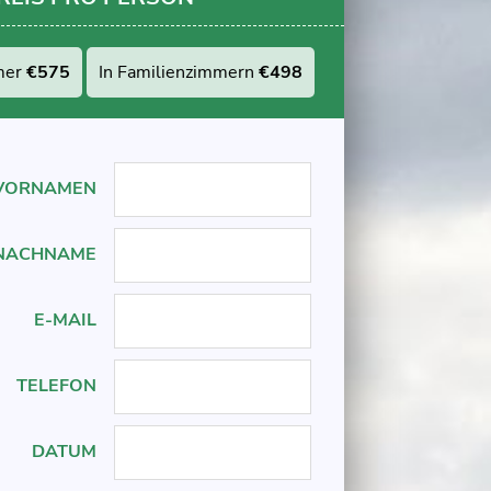
mer
€575
In Familienzimmern
€498
VORNAMEN
NACHNAME
E-MAIL
TELEFON
DATUM