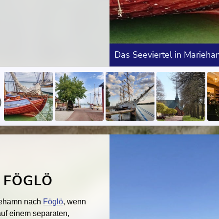
Das Seeviertel in Marieh
 FÖGLÖ
riehamn nach
Föglö
, wenn
auf einem separaten,