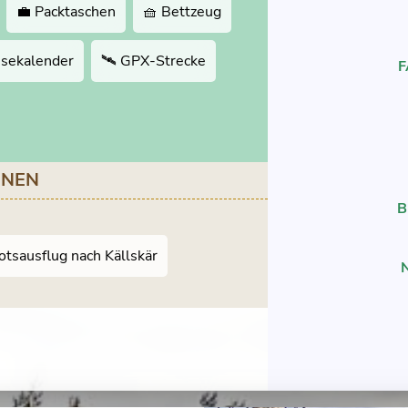
💼 Packtaschen
🧺 Bettzeug
isekalender
🛰 GPX-Strecke
ONEN
B
tsausflug nach Källskär