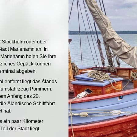
r Stockholm oder über
tadt Mariehamn an. In
 Mariehamn holen Sie Ihre
tzliches Gepäck können
terminal abgeben.
 entfernt liegt das Ålands
seumsfahrzeug Pommern.
dem Anfang des 20.
die Åländische Schifffahrt
t hat.
s ein paar Kilometer
eil der Stadt liegt.