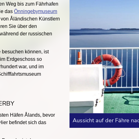
zen Weg bis zum Fährhafen
Sie das
Önningebymuseum
 von Åländischen Künstlern
hren Sie über den
während der russischen
e besuchen können, ist
r im Erdgeschoss so
hrhundert war, und im
Schifffahrtsmuseum
ERBY
gsten Häfen Ålands, bevor
Aussicht auf der Fähre na
ier befindet sich das