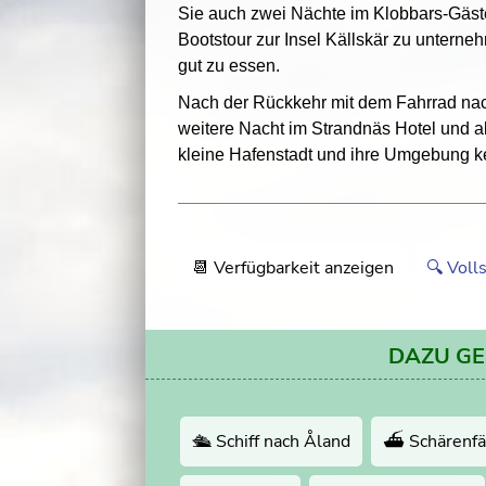
Sie auch zwei Nächte im Klobbars-Gäs
Bootstour zur Insel Källskär zu untern
gut zu essen.
Nach der Rückkehr mit dem Fahrrad na
weitere Nacht im Strandnäs Hotel und al
kleine Hafenstadt und ihre Umgebung 
📆 Verfügbarkeit anzeigen
🔍 Voll
DAZU G
🛳 Schiff nach Åland
⛴️ Schärenf