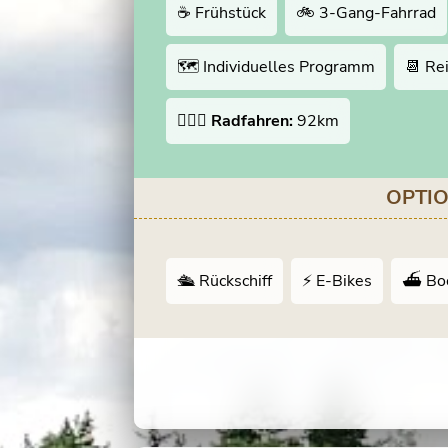
☕️ Frühstück
🚲 3-Gang-Fahrrad
🗺 Individuelles Programm
📆 Re
🚴🏻‍♂️
Radfahren:
92km
OPTI
🛳 Rückschiff
⚡️ E-Bikes
⛴️ Boo