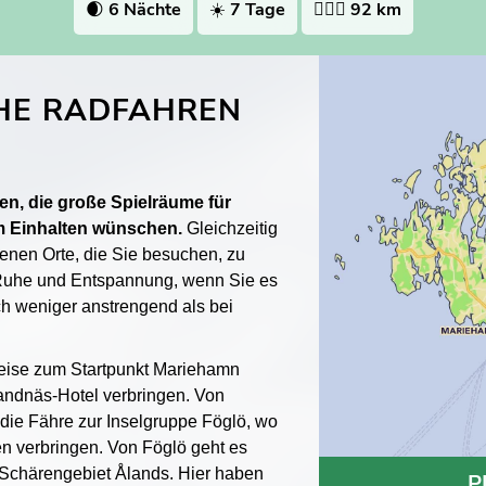
🌒
6 Nächte
☀️
7 Tage
🚴🏻‍♀️
92 km
HE RADFAHREN
gen, die große Spielräume für
m Einhalten wünschen.
Gleichzeitig
enen Orte, die Sie besuchen, zu
 Ruhe und Entspannung, wenn Sie es
h weniger anstrengend als bei
sreise zum Startpunkt Mariehamn
randnäs-Hotel verbringen. Von
ie Fähre zur Inselgruppe Föglö, wo
n verbringen. Von Föglö geht es
 Schärengebiet Ålands. Hier haben
P