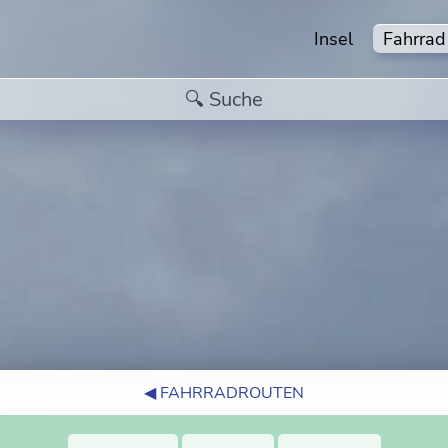
Insel
Fahrrad
◀︎ FAHRRADROUTEN