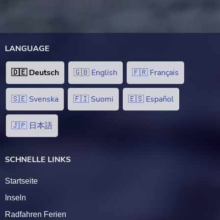
LANGUAGE
🇩🇪 Deutsch
🇬🇧 English
🇫🇷 Français
🇸🇪 Svenska
🇫🇮 Suomi
🇪🇸 Español
🇯🇵 日本語
SCHNELLE LINKS
Startseite
Inseln
Radfahren Ferien