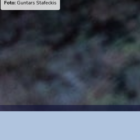
Foto:
Guntars Stafeckis
LANGUAGE
🇬🇧 English
🇸🇪 Svenska
🇫🇮 Suomi