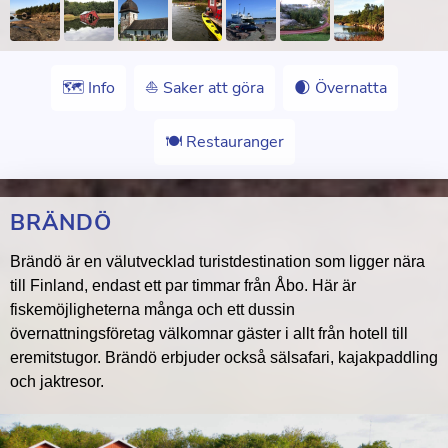
🗺 Info
⛵️ Saker att göra
🌒 Övernatta
🍽 Restauranger
BRÄNDÖ
Brändö är en välutvecklad turistdestination som ligger nära
till Finland, endast ett par timmar från Åbo. Här är
fiskemöjligheterna många och ett dussin
övernattningsföretag välkomnar gäster i allt från hotell till
eremitstugor. Brändö erbjuder också sälsafari, kajakpaddling
och jaktresor.