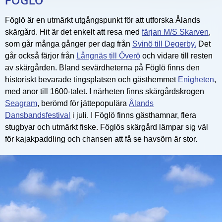
FÖGLÖ
Föglö är en utmärkt utgångspunkt för att utforska Ålands
skärgård. Hit är det enkelt att resa med
färjan M/S Skarven
,
som går många gånger per dag från
Svinö till Degerby.
Det
går också färjor från
Långnäs till Överö
och vidare till resten
av skärgården. Bland sevärdheterna på Föglö finns den
historiskt bevarade tingsplatsen och gästhemmet
Enigheten
,
med anor till 1600-talet. I närheten finns skärgårdskrogen
Seagram
, berömd för jättepopulära
Ålands
Dansbandsfestival
i juli. I Föglö finns gästhamnar, flera
stugbyar och utmärkt fiske. Föglös skärgård lämpar sig väl
för kajakpaddling och chansen att få se havsörn är stor.