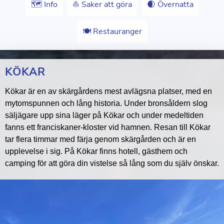
🗺 Info
⛵️ Saker att göra
🌒 Övernatta
🍽 Restauranger
KÖKAR
Kökar är en av skärgårdens mest avlägsna platser, med en
mytomspunnen och lång historia. Under bronsåldern slog
säljägare upp sina läger på Kökar och under medeltiden
fanns ett franciskaner-kloster vid hamnen. Resan till Kökar
tar flera timmar med färja genom skärgården och är en
upplevelse i sig. På Kökar finns hotell, gästhem och
camping för att göra din vistelse så lång som du själv önskar.