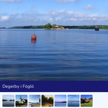
Degerby i Föglö