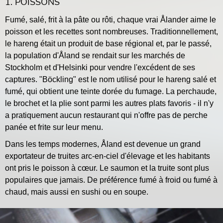
1. POISSONS
Fumé, salé, frit à la pâte ou rôti, chaque vrai Ålander aime le
poisson et les recettes sont nombreuses. Traditionnellement,
le hareng était un produit de base régional et, par le passé,
la population d'Åland se rendait sur les marchés de
Stockholm et d'Helsinki pour vendre l'excédent de ses
captures. "Böckling" est le nom utilisé pour le hareng salé et
fumé, qui obtient une teinte dorée du fumage. La perchaude,
le brochet et la plie sont parmi les autres plats favoris - il n'y
a pratiquement aucun restaurant qui n'offre pas de perche
panée et frite sur leur menu.
Dans les temps modernes, Åland est devenue un grand
exportateur de truites arc-en-ciel d'élevage et les habitants
ont pris le poisson à cœur. Le saumon et la truite sont plus
populaires que jamais. De préférence fumé à froid ou fumé à
chaud, mais aussi en sushi ou en soupe.