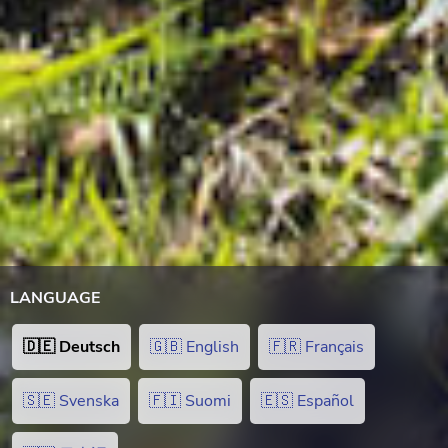
LANGUAGE
🇩🇪 Deutsch
🇬🇧 English
🇫🇷 Français
🇸🇪 Svenska
🇫🇮 Suomi
🇪🇸 Español