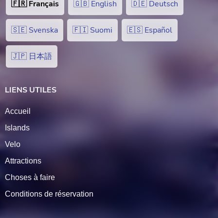
🇫🇷 Français
🇬🇧 English
🇩🇪 Deutsch
🇸🇪 Svenska
🇫🇮 Suomi
🇪🇸 Español
🇯🇵 日本語
LIENS UTILES
Accueil
Islands
Velo
Attractions
Choses à faire
Conditions de réservation