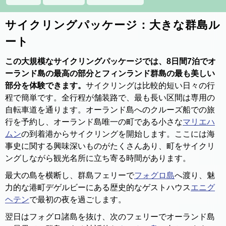
サイクリングパッケージ：大きな群島ル
ート
この大規模なサイクリングパッケージでは、8日間7泊でオ
ーランド島の最高の部分とフィンランド群島の最も美しい
部分を体験できます。
サイクリングは比較的短い日々の行
程で簡単です。全行程が舗装路で、最も長い区間は専用の
自転車道を通ります。オーランド島へのクルーズ船での旅
行を予約し、オーランド島唯一の町である小さな
マリエハ
ムン
の到着港からサイクリングを開始します。ここには海
事史に関する興味深いものがたくさんあり、町をサイクリ
ングしながら観光名所に立ち寄る時間があります。
最大の島を横断し、群島フェリーで
フォグロ島
へ渡り、魅
力的な港町デゲルビーにある歴史的なゲストハウス
エニグ
ヘテン
で最初の夜を過ごします。
翌日はフォグロ諸島を抜け、次のフェリーでオーランド島