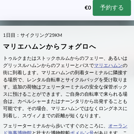
予約する
€
0
1日目：サイクリング29KM
マリエハムンからフォグロへ
トゥルクまたはストックホルムからのフェリー、あるいは
グリッスルハムンからのフェリーとバスで
マリエハムン
の
街に到着します。マリエハムンの到着ターミナルに隣接す
る場所で、レンタル自転車とサイクルバッグを受け取りま
す。追加の荷物はフェリーターミナルの安全な保管ボック
スに預けることができます。ご自身の自転車で来られる場
合は、カペルシャーまたはナーンタリから出発することも
可能です。その場合、マリエハムンではなくロングネスに
到着し、スヴィノまでの距離が短くなります。
フェリーターミナルから歩いてすぐのところに、
オーラン
ド海事博物館
と壮大な博物館船
ポメルン号
があります。こ