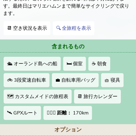
す。最終日はマリエハムンまで簡単なサイクリングで戻り
ます。
📆 空き状況を表示
🔍 全旅程を表示
含まれるもの
🛳 オーランド島への船
🛏 個室
☕️ 朝食
🚲 3段変速自転車
💼 自転車用バッグ
🧺 寝具
🗺 カスタムメイドの旅程表
📆 旅行カレンダー
🛰 GPXルート
🚴🏻‍♂️
距離：
170km
オプション