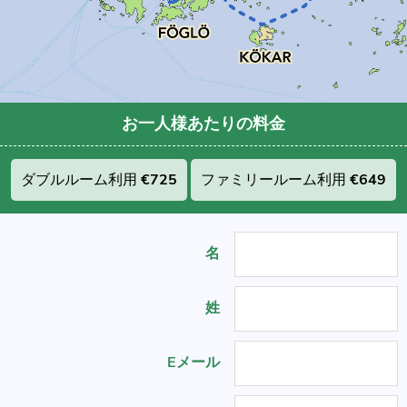
お一人様あたりの料金
ダブルルーム利用
€725
ファミリールーム利用
€649
名
姓
Eメール