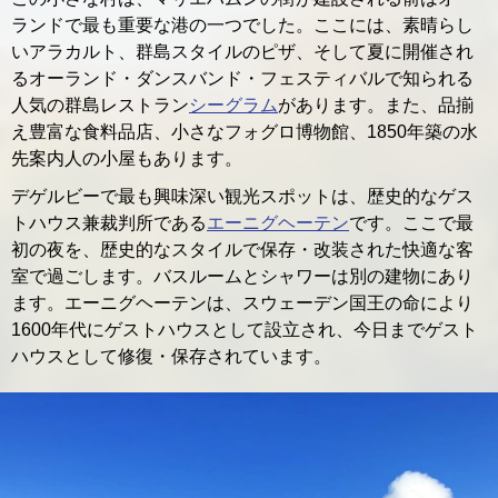
ランドで最も重要な港の一つでした。ここには、素晴らし
いアラカルト、群島スタイルのピザ、そして夏に開催され
るオーランド・ダンスバンド・フェスティバルで知られる
人気の群島レストラン
シーグラム
があります。また、品揃
え豊富な食料品店、小さなフォグロ博物館、1850年築の水
先案内人の小屋もあります。
デゲルビーで最も興味深い観光スポットは、歴史的なゲス
トハウス兼裁判所である
エーニグヘーテン
です。ここで最
初の夜を、歴史的なスタイルで保存・改装された快適な客
室で過ごします。バスルームとシャワーは別の建物にあり
ます。エーニグヘーテンは、スウェーデン国王の命により
1600年代にゲストハウスとして設立され、今日までゲスト
ハウスとして修復・保存されています。