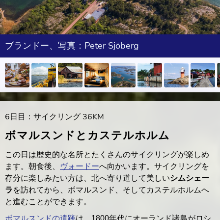
ブランドー、写真：Peter Sjöberg
6日目：サイクリング 36KM
ボマルスンドとカステルホルム
この日は歴史的な名所とたくさんのサイクリングが楽しめ
ます。朝食後、
ヴォードー
へ向かいます。サイクリングを
存分に楽しみたい方は、北へ寄り道して美しい
シムシェー
ラ
を訪れてから、ボマルスンド、そしてカステルホルムへ
と進むことができます。
ボマルスンドの遺跡
は、1800年代にオーランド諸島がロシ