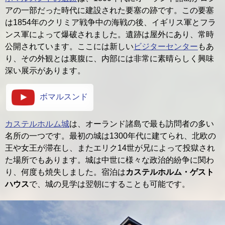
アの一部だった時代に建設された要塞の跡です。この要塞
は1854年のクリミア戦争中の海戦の後、イギリス軍とフラ
ンス軍によって爆破されました。遺跡は屋外にあり、常時
公開されています。ここには新しい
ビジターセンター
もあ
り、その外観とは裏腹に、内部には非常に素晴らしく興味
深い展示があります。
ボマルスンド
カステルホルム城
は、オーランド諸島で最も訪問者の多い
名所の一つです。最初の城は1300年代に建てられ、北欧の
王や女王が滞在し、またエリク14世が兄によって投獄され
た場所でもあります。城は中世に様々な政治的紛争に関わ
り、何度も焼失しました。宿泊は
カステルホルム・ゲスト
ハウス
で、城の見学は翌朝にすることも可能です。