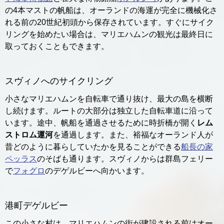
の4本マストの帆船は、オーランドの海運が完全に機械化さ
れる前の20世紀初頭から保存されています。すぐにサイク
リングを始めたい場合は、マリエハムンの観光は最終日に
取っておくこともできます。
スヴィノへのサイクリング
小さなマリエハムンを自転車で通り抜け、最大の島を横断
し続けます。ルートの大部分は独立した自転車道に沿って
います。途中、帆船を通過させるために時折橋が開く
レム
ストロム運河
を通過します。また、裕福なオーランド人が
昔どのように暮らしていたかを見ることができる
船長の家
ペッラス
のそばも通ります。スヴィノからは群島フェリー
で
フォグロ
のデゲルビーへ向かいます。
港町デゲルビー
この小さな村は、マリエハムンの街が建設される前はオー