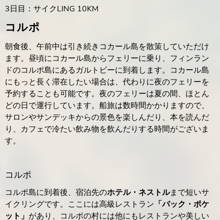
3日目：サイクLING 10KM
コルポ
朝食後、午前中は引き続きコカール島を散策していただけ
ます。昼頃にコカール島からフェリーに乗り、フィンラン
ドのコルポ島にあるガルトビーに到着します。コカール島
にもっと長く滞在したい場合は、代わりに夜のフェリーを
予約することも可能です。夜のフェリーは夏の間、ほとん
どの日で運行しています。船旅は数時間かかりますので、
サロンやサンデッキからの景色を楽しんだり、本を読んだ
り、カフェで冷たい飲み物を飲んだりする時間がございま
す。
コルポ
コルポ島に到着後、宿泊先の
ホテル・ネストル
まで短いサ
イクリングです。ここには高級レストラン
「バック・ポケ
ット」
があり、コルポの村には他にもレストランや美しい