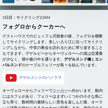
2日目：サイクリング22KM
フォグロからクーカーへ
ゲストハウスでのビュッフェ式朝食の後、フォグロを横断
してサイクリングします。美しい入り江に沿ってサイクリ
ングしながら、中世の教会を訪れるために寄り道すること
もできます。デゲルビーからオーヴェローへの道は交通量
が少なく、畑や森の中を通ります。
デゲルスンド橋
と
エン
バルスンド
のケーブルフェリーが島々を結んでいます。
デゲルスンドのパノラマ
オーヴェローからフェリーで
クーカー
へ向かいます。船内
にはカフェがあり、フェリーはまずいくつかの小さな島に
立ち寄り、数時間の素晴らしい景色を楽しんだ後、オーラ
ンド諸島の外れにあるクーカーに到着します。途中で小さ