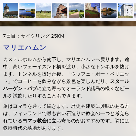
7日目：サイクリング 25KM
マリエハムン
カステルホルムから南下し、マリエハムンへ戻ります。途
中、高いフェーイスンド橋を渡り、小さなトンネルを抜け
ます。トンネルを抜けた後、「ウッフェ・ポー・ベリエッ
ト」でコーヒーを飲みながら景色を楽しんだり、
スタール
ハーゲン・パブ
に立ち寄ってオーランド諸島の様々なビー
ルを試飲したりすることもできます。
旅はヨマラを通って続きます。歴史や建築に興味のある方
は、フィンランドで最も古い石造りの教会の一つと考えら
れている
ヨマラ教会
に立ち寄るのがおすすめです。隣には
鉄器時代の墓地があります。