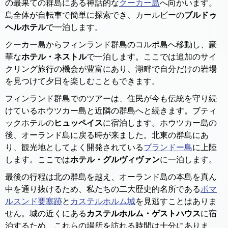
の最果ての群島にある神話的な
クーカー島
へ向かいます。
島全体が自転車で簡単に探索でき、カールビーの
ブルドゥ
ヘルホテル
で一泊します。
クーカー島からフィンランド群島のコルポ島へ移動し、豪
華な
ホテル・ネストル
で一泊します。ここでは追加のサイ
クリング旅行の機会が豊富にあり、湖畔で自分だけの岩場
を見つけて夕日を楽しむこともできます。
フィンランド群島でのツアーは、住民が今も伝統を守り続
けているホウツカー島と近隣の群島へと続きます。ブティ
ックホテルの
ヒュッペイス
に宿泊します。ホウツカー島の
後、オーランド島に戻る時が来ました。北東の群島にあ
り、観光地としてよく開発されている
ブランドー島
に上陸
します。ここでは
ホテル・グルヴィヴァン
に一泊します。
最後の行程は北の群島を越え、オーランド島の本島を真ん
中を通り抜けるため、私たちの二大歴史的名所である
ボマ
ルスンド要塞跡
と
カステルホルム城
を見逃すことはありま
せん。城の近くにある
カステルホルム・ゲストハウス
に宿
泊するため、これらの場所を訪れる時間は十分にありま