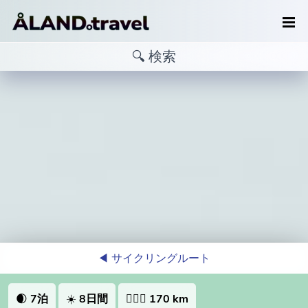
◀︎ サイクリングルート
🌒
7泊
☀️
8日間
🚴🏻‍♀️
170 km