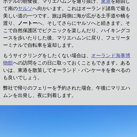
ホテルの朝食後、マリエハムンを通り抜け、
東港
を経由し
て南の
ヤルソ
へ向かいます。これはオーランド諸島で最も
美しい道の一つです。旅は両側に海が広がる土手道や橋を
渡り、
ノートー
へ、そしてさらにヤルソへと続きます。そ
こで自然保護区でピクニックを楽しんだり、ハイキングコ
ースを歩いたりした後、マリエハムンに戻り、フェリータ
ーミナルで自転車を返却します。
もうサイクリングをしたくない場合は、
オーランド海事博
物館
への訪問をこの日に取っておくこともできます。ある
いは、東港を散策してオーランド・パンケーキを食べるの
も良いでしょう。
弊社で帰りのフェリーを予約された場合、午後にマリエハ
ムンを出発し、夜に到着します。