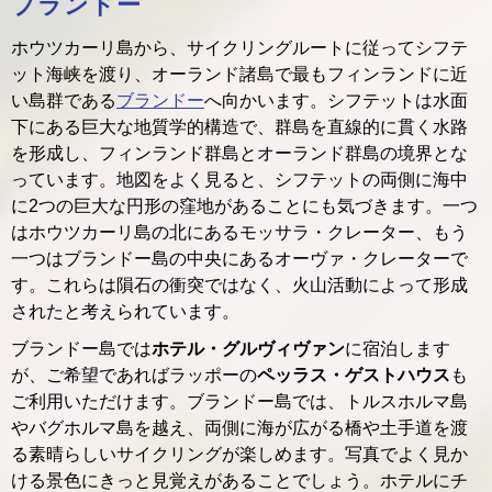
ブランドー
ホウツカーリ島から、サイクリングルートに従ってシフテ
ット海峡を渡り、オーランド諸島で最もフィンランドに近
い島群である
ブランドー
へ向かいます。シフテットは水面
下にある巨大な地質学的構造で、群島を直線的に貫く水路
を形成し、フィンランド群島とオーランド群島の境界とな
っています。地図をよく見ると、シフテットの両側に海中
に2つの巨大な円形の窪地があることにも気づきます。一つ
はホウツカーリ島の北にあるモッサラ・クレーター、もう
一つはブランドー島の中央にあるオーヴァ・クレーターで
す。これらは隕石の衝突ではなく、火山活動によって形成
されたと考えられています。
ブランドー島では
ホテル・グルヴィヴァン
に宿泊します
が、ご希望であればラッポーの
ペッラス・ゲストハウス
も
ご利用いただけます。ブランドー島では、トルスホルマ島
やバグホルマ島を越え、両側に海が広がる橋や土手道を渡
る素晴らしいサイクリングが楽しめます。写真でよく見か
ける景色にきっと見覚えがあることでしょう。ホテルにチ