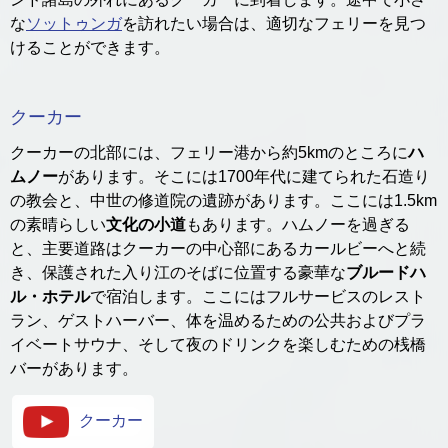
な
ソットゥンガ
を訪れたい場合は、適切なフェリーを見つ
けることができます。
クーカー
クーカーの北部には、フェリー港から約5kmのところに
ハ
ムノー
があります。そこには1700年代に建てられた石造り
の教会と、中世の修道院の遺跡があります。ここには1.5km
の素晴らしい
文化の小道
もあります。ハムノーを過ぎる
と、主要道路はクーカーの中心部にあるカールビーへと続
き、保護された入り江のそばに位置する豪華な
ブルードハ
ル・ホテル
で宿泊します。ここにはフルサービスのレスト
ラン、ゲストハーバー、体を温めるための公共およびプラ
イベートサウナ、そして夜のドリンクを楽しむための桟橋
バーがあります。
クーカー