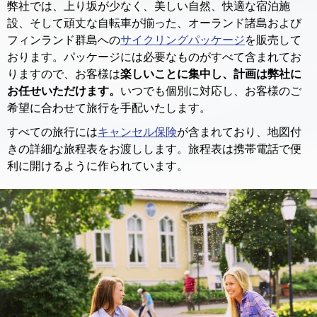
弊社では、上り坂が少なく、美しい自然、快適な宿泊施
設、そして頑丈な自転車が揃った、オーランド諸島および
フィンランド群島への
サイクリングパッケージ
を販売して
おります。パッケージには必要なものがすべて含まれてお
りますので、お客様は
楽しいことに集中し、計画は弊社に
お任せいただけます。
いつでも個別に対応し、お客様のご
希望に合わせて旅行を手配いたします。
すべての旅行には
キャンセル保険
が含まれており、地図付
きの詳細な旅程表をお渡しします。旅程表は携帯電話で便
利に開けるように作られています。