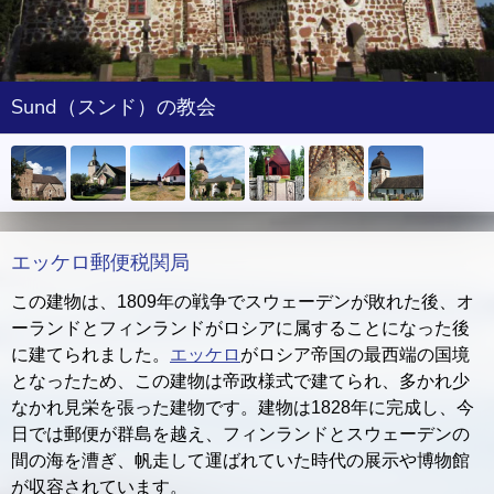
Sund（スンド）の教会
エッケロ郵便税関局
この建物は、1809年の戦争でスウェーデンが敗れた後、オ
ーランドとフィンランドがロシアに属することになった後
に建てられました。
エッケロ
がロシア帝国の最西端の国境
となったため、この建物は帝政様式で建てられ、多かれ少
なかれ見栄を張った建物です。建物は1828年に完成し、今
日では郵便が群島を越え、フィンランドとスウェーデンの
間の海を漕ぎ、帆走して運ばれていた時代の展示や博物館
が収容されています。