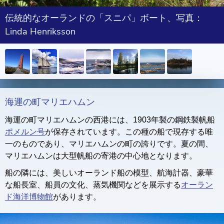
伝統的なオーランドの「スニパ」ボート、写真：
Linda Henriksson
海運の町マリエハムン
海運の町マリエハムンの西港には、1903年製の鋼鉄製帆船
ポメルン号
が保存されています。この種の船で現存する唯
一のものであり、マリエハムンの町の誇りです。夏の間、
マリエハムンは大型帆船の寄港の中心地となります。
船の隣には、美しいオーランド船の模型、航海計器、豪華
な船長室、船員の文化、蒸気機関などを展示する
オーラン
ド海洋博物館
があります。