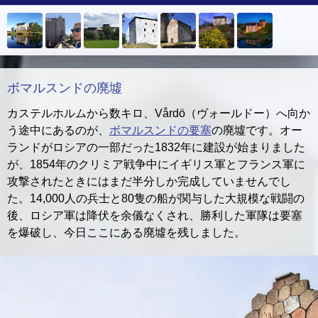
ボマルスンドの廃墟
カステルホルムから数キロ、Vårdö（ヴォールドー）へ向か
う途中にあるのが、
ボマルスンドの要塞
の廃墟です。オー
ランドがロシアの一部だった1832年に建設が始まりました
が、1854年のクリミア戦争中にイギリス軍とフランス軍に
攻撃されたときにはまだ半分しか完成していませんでし
た。14,000人の兵士と80隻の船が関与した大規模な戦闘の
後、ロシア軍は降伏を余儀なくされ、勝利した軍隊は要塞
を爆破し、今日ここにある廃墟を残しました。