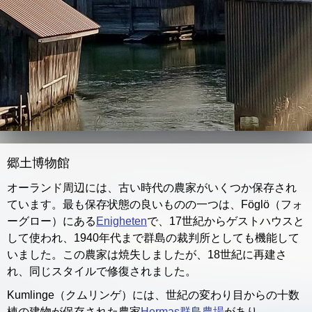
郷土博物館
オーランド周辺には、古い時代の農家がいくつか保存され
ています。最も保存状態の良いものの一つは、Föglö（フォ
ーグロー）にある
Enigheten
で、17世紀からゲストハウスと
して使われ、1940年代まで群島の裁判所としても機能して
いました。この農家は焼失しましたが、18世紀に再建さ
れ、同じスタイルで修復されました。
Kumlinge（クムリンゲ）には、世紀の変わり目からの十数
棟の建物が保存された農家
Hermas群島農場
があり、